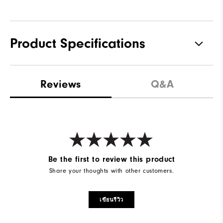
Product Specifications
Materials
Performance Z-Tec
Reviews
Q&A
Waterproof
2 Year Waterproof Warranty
Last
Sprint
Lace System
BOA Lacing System
Traction
Spikeless
Be the first to review this product
Share your thoughts with other customers.
Stability
Supportive
Cushioning
Moderate
เขียนรีวิว