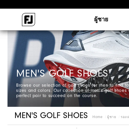
ผู้ชาย
MEN'S GOLF SHOES
Browse our selection of golf shoes for men to find to
sizes and colors. Our collection of men’s golf shoes 
perfect pair to succeed on the course.
MEN'S GOLF SHOES
Home
ผู้ชาย
รองเ