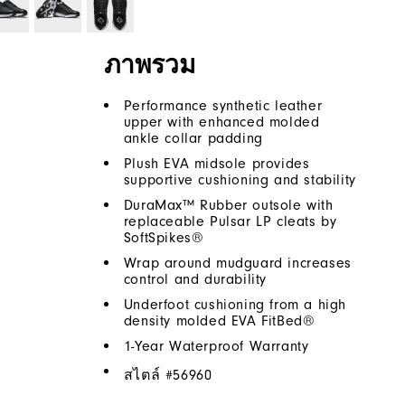
ภาพรวม
Performance synthetic leather
upper with enhanced molded
ankle collar padding
Plush EVA midsole provides
supportive cushioning and stability
DuraMax™ Rubber outsole with
replaceable Pulsar LP cleats by
SoftSpikes®
Wrap around mudguard increases
control and durability
Underfoot cushioning from a high
density molded EVA FitBed®
1-Year Waterproof Warranty
สไตล์ #
56960