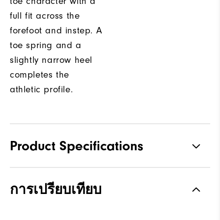
toe character with a
full fit across the
forefoot and instep. A
toe spring and a
slightly narrow heel
completes the
athletic profile.
Product Specifications
Traction
Spiked
การเปรียบเทียบ
Stability
Supportive
Cushioning
Moderate