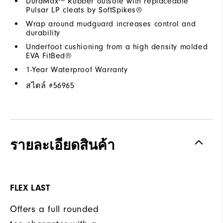
DuraMax™ Rubber outsole with replaceable
Pulsar LP cleats by SoftSpikes®
Wrap around mudguard increases control and
durability
Underfoot cushioning from a high density molded
EVA FitBed®
1-Year Waterproof Warranty
สไตล์ #
56965
รายละเอียดสินค้า
FLEX LAST
Offers a full rounded