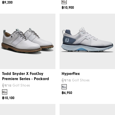
฿9,200
฿10,900
Todd Snyder X FootJoy
HyperFlex
Premiere Series - Packard
ผู้ชาย Golf Shoes
ผู้ชาย Golf Shoes
฿6,950
฿10,100