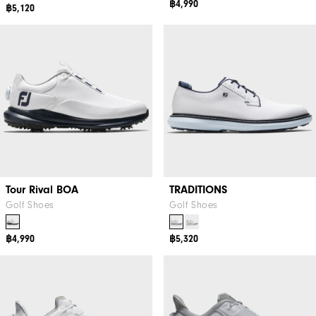
฿4,990
฿5,120
Tour Rival BOA
TRADITIONS
Golf Shoes
Golf Shoes
฿4,990
฿5,320