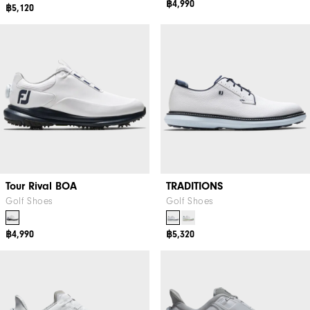
฿4,990
฿5,120
Tour Rival BOA
TRADITIONS
Golf Shoes
Golf Shoes
฿4,990
฿5,320