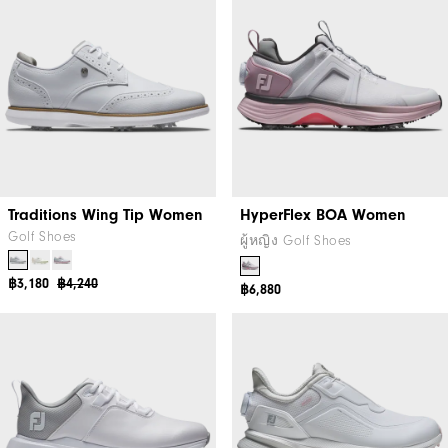
Traditions Wing Tip Women
HyperFlex BOA Women
Golf Shoes
ผู้หญิง Golf Shoes
฿3,180
฿4,240
฿6,880