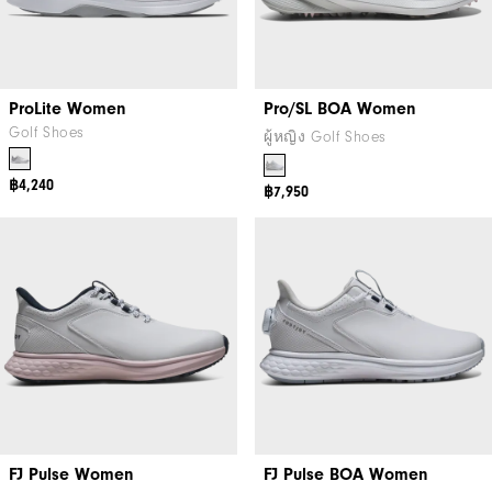
ProLite Women
Pro/SL BOA Women
Golf Shoes
ผู้หญิง Golf Shoes
฿4,240
฿7,950
FJ Pulse Women
FJ Pulse BOA Women