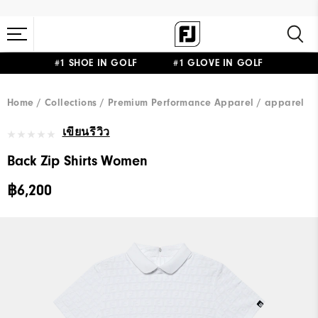
#1 SHOE IN GOLF #1 GLOVE IN GOLF
Home
Collections
Premium Performance Apparel
apparel
เขียนรีวิว
Back Zip Shirts Women
฿6,200