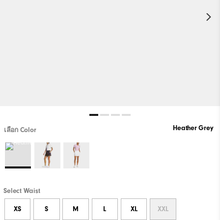
Heather Grey
เลือก Color
Select Waist
XS
S
M
L
XL
XXL