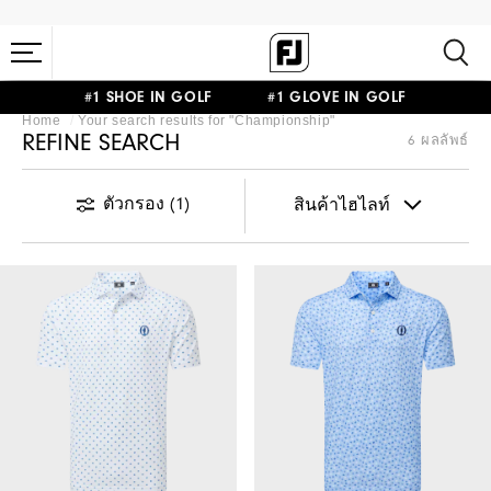
#1 SHOE IN GOLF #1 GLOVE IN GOLF
Home
Your search results for "
Championship
"
REFINE SEARCH
6 ผลลัพธ์
ตัวกรอง
(1)