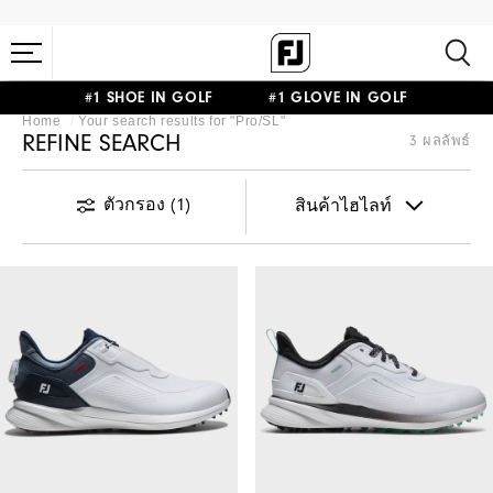
#1 SHOE IN GOLF #1 GLOVE IN GOLF
Home
Your search results for "
Pro/SL
"
REFINE SEARCH
3 ผลลัพธ์
ตัวกรอง
(1)