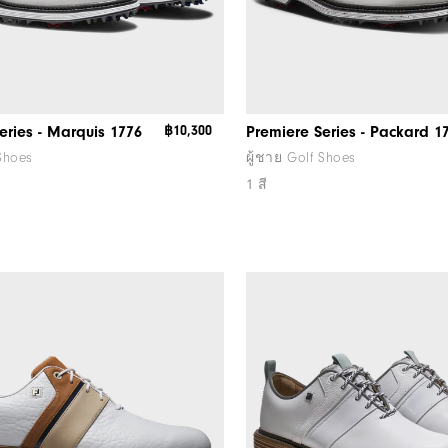
eries - Marquis 1776
฿10,300
Premiere Series - Packard 1
 Shoes
ผู้ชาย Golf Shoes
1 สี