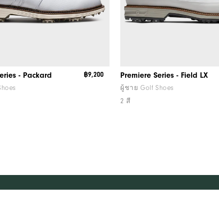
eries - Packard
฿9,200
Premiere Series - Field LX
 Shoes
ผู้ชาย Golf Shoes
2 สี