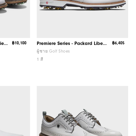
Todd Snyder X FootJoy Premiere Series - Packard
฿10,100
Premiere Series - Packard Liberty
฿6,405
ผู้ชาย Golf Shoes
1 สี