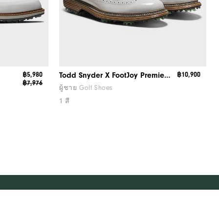
฿5,980
Todd Snyder X FootJoy Premiere Series - Marquis
฿10,900
฿7,976
ผู้ชาย Golf Shoes
1 สี