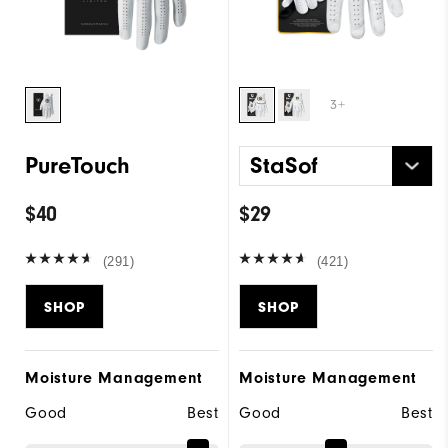
3+
PureTouch
StaSof
$40
$29
(291)
(421)
SHOP
SHOP
Moisture Management
Moisture Management
Good
Best
Good
Best