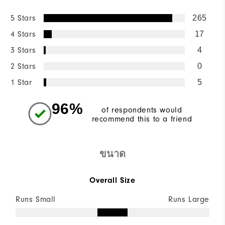
5 Stars
265
4 Stars
17
3 Stars
4
2 Stars
0
1 Star
5
96%
of respondents would
recommend this to a friend
ขนาด
Overall Size
Runs Small
Runs Large