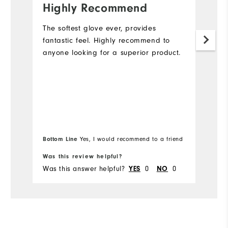
Highly Recommend
A
The softest glove ever, provides
Gr
fantastic feel. Highly recommend to
l
anyone looking for a superior product.
to
o
Bottom Line
Bo
Yes, I would recommend to a friend
Was this review helpful?
Wa
Was this answer helpful?
YES
0
NO
0
Wa