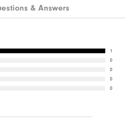
estions & Answers
1
0
0
0
0