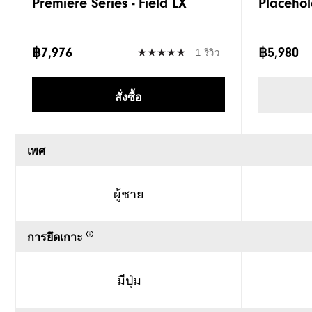
Premiere Series - Field LX
Placehol
฿7,976
฿5,980
1 รีวิว
สั่งซื้อ
เพศ
ผู้ชาย
การยึดเกาะ
มีปุ่ม