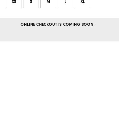
XS
S
M
L
XL
ONLINE CHECKOUT IS COMING SOON!