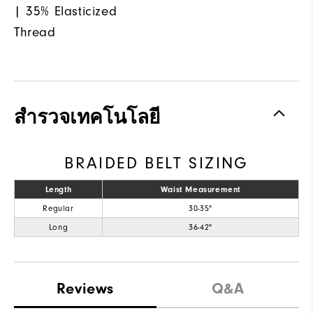
| 35% Elasticized
Thread
สำรวจเทคโนโลยี
BRAIDED BELT SIZING
Length
Waist Measurement
Regular
30-35"
Long
36-42"
Reviews
Q&A