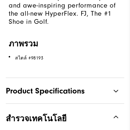
and awe-inspiring performance of
the all-new HyperFlex. FJ, The #1
Shoe in Golf.
ภาพรวม
สไตล์ #
98193
Product Specifications
Traction
Spiked
สำรวจเทคโนโลยี
Stability
Most Stable