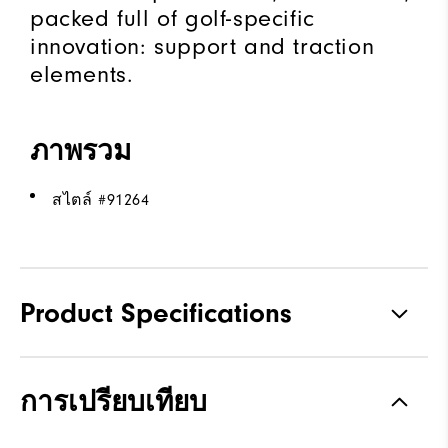
packed full of golf-specific
innovation: support and traction
elements.
ภาพรวม
สไตล์ #
91264
Product Specifications
Traction
Spikeless
การเปรียบเทียบ
Stability
Supportive