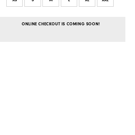
XS
S
M
L
XL
XXL
ONLINE CHECKOUT IS COMING SOON!