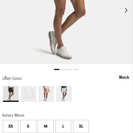
Black
เลือก Color
Select Waist
XS
S
M
L
XL