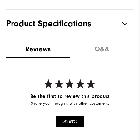
Product Specifications
Materials
Performance Z-Tec
Reviews
Q&A
Waterproof
2 Year Waterproof Warranty
Last
Sprint
Lace System
BOA Lacing System
Traction
Spikeless
Be the first to review this product
Share your thoughts with other customers.
Stability
Supportive
Cushioning
Moderate
เขียนรีวิว