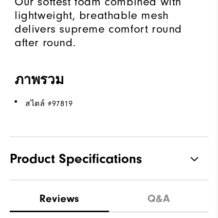
Our softest foam combined with
lightweight, breathable mesh
delivers supreme comfort round
after round.
ภาพรวม
สไตล์ #
97819
Product Specifications
Traction
Spikeless
Reviews
Q&A
Stability
Supportive