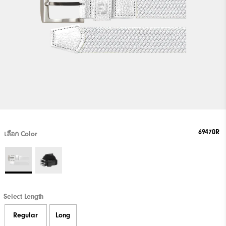
69470R
เลือก Color
Select Length
Regular
Long