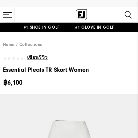
#1 SHOE IN GOLF #1 GLOVE IN GOLF
Home
Collections
เขียนรีวิว
Essential Pleats TR Skort Women
฿6,100