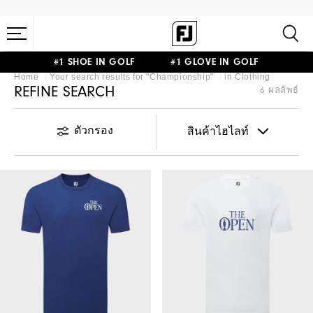
#1 SHOE IN GOLF #1 GLOVE IN GOLF
Home
Your search results for "
Championship
"
in
Clothing
REFINE SEARCH
6 ผลลัพธ์
ตัวกรอง