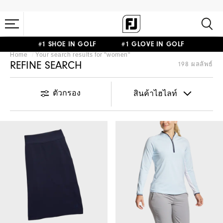
#1 SHOE IN GOLF #1 GLOVE IN GOLF
Home
Your search results for "
women
"
REFINE SEARCH
198 ผลลัพธ์
ตัวกรอง