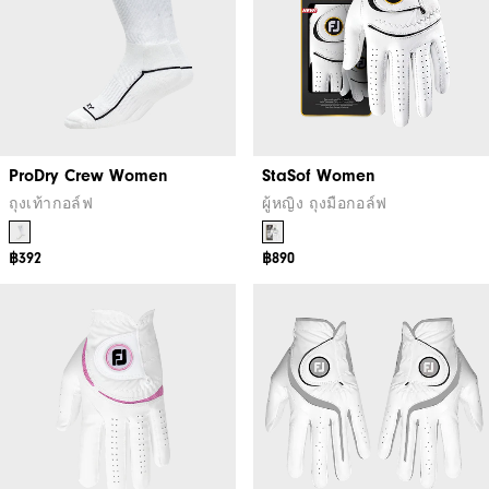
ProDry Crew Women
StaSof Women
ถุงเท้ากอล์ฟ
ผู้หญิง ถุงมือกอล์ฟ
฿392
฿890