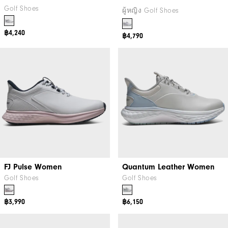
Golf Shoes
ผู้หญิง Golf Shoes
฿4,240
฿4,790
FJ Pulse Women
Quantum Leather Women
Golf Shoes
Golf Shoes
฿3,990
฿6,150