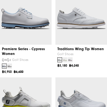
Premiere Series - Cypress
Traditions Wing Tip Women
Women
Golf Shoes
ผู้หญิง Golf Shoes
฿3,180
฿4,240
฿4,950
฿6,600