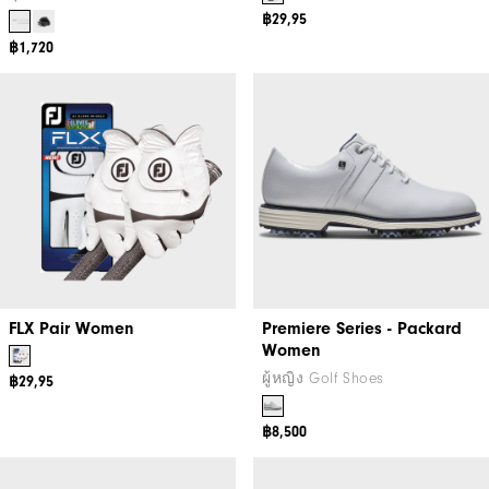
฿29,95
฿1,720
FLX Pair Women
Premiere Series - Packard
Women
ผู้หญิง Golf Shoes
฿29,95
฿8,500